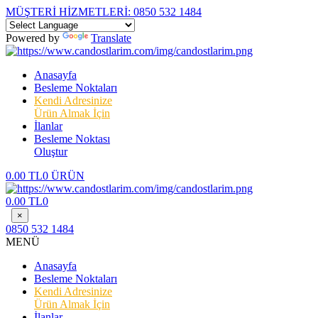
MÜŞTERİ HİZMETLERİ:
0850 532 1484
Powered by
Translate
Anasayfa
Besleme Noktaları
Kendi Adresinize
Ürün Almak İçin
İlanlar
Besleme Noktası
Oluştur
0.00 TL
0 ÜRÜN
0.00 TL
0
×
0850 532 1484
MENÜ
Anasayfa
Besleme Noktaları
Kendi Adresinize
Ürün Almak İçin
İlanlar