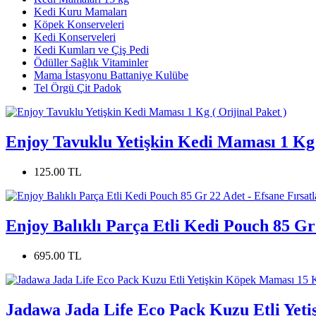
Kedi Kuru Mamaları
Köpek Konserveleri
Kedi Konserveleri
Kedi Kumları ve Çiş Pedi
Ödüller Sağlık Vitaminler
Mama İstasyonu Battaniye Kulübe
Tel Örgü Çit Padok
Enjoy Tavuklu Yetişkin Kedi Maması 1 Kg (
125.00 TL
Enjoy Balıklı Parça Etli Kedi Pouch 85 Gr 
695.00 TL
Jadawa Jada Life Eco Pack Kuzu Etli Yeti