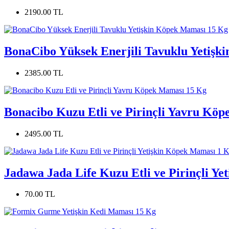
2190.00 TL
BonaCibo Yüksek Enerjili Tavuklu Yetişk
2385.00 TL
Bonacibo Kuzu Etli ve Pirinçli Yavru Kö
2495.00 TL
Jadawa Jada Life Kuzu Etli ve Pirinçli Y
70.00 TL