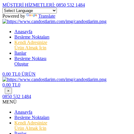
MÜŞTERİ HİZMETLERİ:
0850 532 1484
Powered by
Translate
Anasayfa
Besleme Noktaları
Kendi Adresinize
Ürün Almak İçin
İlanlar
Besleme Noktası
Oluştur
0.00 TL
0 ÜRÜN
0.00 TL
0
×
0850 532 1484
MENÜ
Anasayfa
Besleme Noktaları
Kendi Adresinize
Ürün Almak İçin
İlanlar