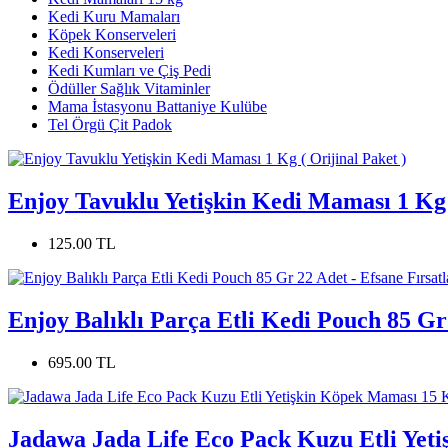
Kedi Kuru Mamaları
Köpek Konserveleri
Kedi Konserveleri
Kedi Kumları ve Çiş Pedi
Ödüller Sağlık Vitaminler
Mama İstasyonu Battaniye Kulübe
Tel Örgü Çit Padok
Enjoy Tavuklu Yetişkin Kedi Maması 1 Kg (
125.00 TL
Enjoy Balıklı Parça Etli Kedi Pouch 85 Gr 
695.00 TL
Jadawa Jada Life Eco Pack Kuzu Etli Yeti