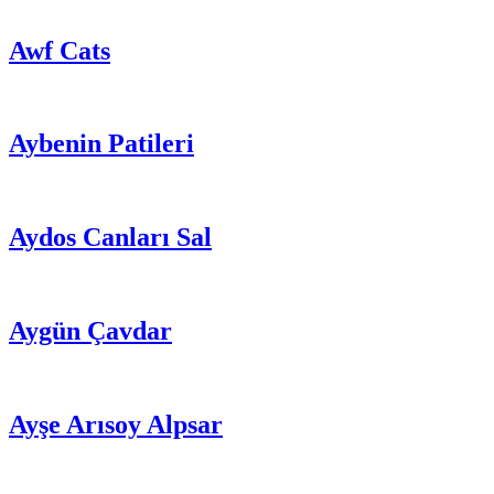
Awf Cats
Aybenin Patileri
Aydos Canları Sal
Aygün Çavdar
Ayşe Arısoy Alpsar