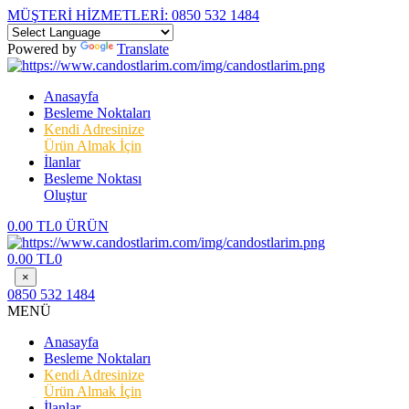
MÜŞTERİ HİZMETLERİ:
0850 532 1484
Powered by
Translate
Anasayfa
Besleme Noktaları
Kendi Adresinize
Ürün Almak İçin
İlanlar
Besleme Noktası
Oluştur
0.00 TL
0 ÜRÜN
0.00 TL
0
×
0850 532 1484
MENÜ
Anasayfa
Besleme Noktaları
Kendi Adresinize
Ürün Almak İçin
İlanlar