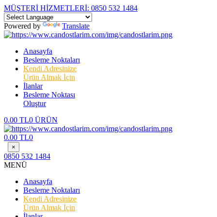
MÜŞTERİ HİZMETLERİ:
0850 532 1484
Powered by
Translate
Anasayfa
Besleme Noktaları
Kendi Adresinize
Ürün Almak İçin
İlanlar
Besleme Noktası
Oluştur
0.00 TL
0 ÜRÜN
0.00 TL
0
×
0850 532 1484
MENÜ
Anasayfa
Besleme Noktaları
Kendi Adresinize
Ürün Almak İçin
İlanlar