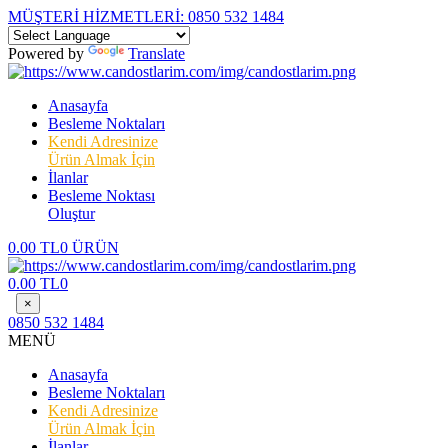
MÜŞTERİ HİZMETLERİ:
0850 532 1484
Powered by
Translate
Anasayfa
Besleme Noktaları
Kendi Adresinize
Ürün Almak İçin
İlanlar
Besleme Noktası
Oluştur
0.00 TL
0 ÜRÜN
0.00 TL
0
×
0850 532 1484
MENÜ
Anasayfa
Besleme Noktaları
Kendi Adresinize
Ürün Almak İçin
İlanlar