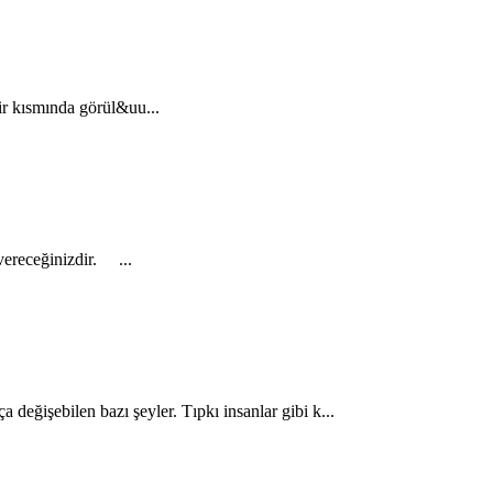
bir kısmında görül&uu...
vereceğinizdir. ...
 değişebilen bazı şeyler. Tıpkı insanlar gibi k...