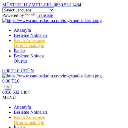
MÜŞTERİ HİZMETLERİ:
0850 532 1484
Powered by
Translate
Anasayfa
Besleme Noktaları
Kendi Adresinize
Ürün Almak İçin
İlanlar
Besleme Noktası
Oluştur
0.00 TL
0 ÜRÜN
0.00 TL
0
×
0850 532 1484
MENÜ
Anasayfa
Besleme Noktaları
Kendi Adresinize
Ürün Almak İçin
İlanlar