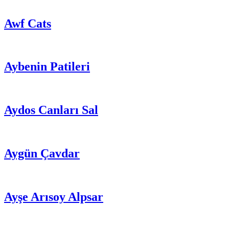
Awf Cats
Aybenin Patileri
Aydos Canları Sal
Aygün Çavdar
Ayşe Arısoy Alpsar