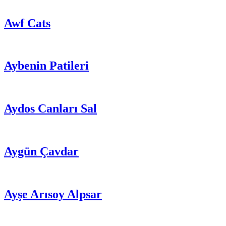
Awf Cats
Aybenin Patileri
Aydos Canları Sal
Aygün Çavdar
Ayşe Arısoy Alpsar