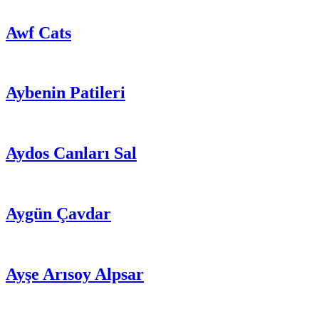
Awf Cats
Aybenin Patileri
Aydos Canları Sal
Aygün Çavdar
Ayşe Arısoy Alpsar