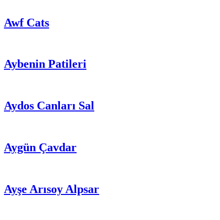
Awf Cats
Aybenin Patileri
Aydos Canları Sal
Aygün Çavdar
Ayşe Arısoy Alpsar