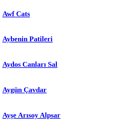
Awf Cats
Aybenin Patileri
Aydos Canları Sal
Aygün Çavdar
Ayşe Arısoy Alpsar