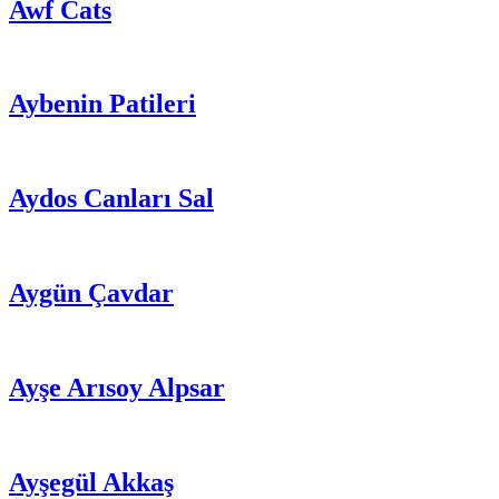
Awf Cats
Aybenin Patileri
Aydos Canları Sal
Aygün Çavdar
Ayşe Arısoy Alpsar
Ayşegül Akkaş