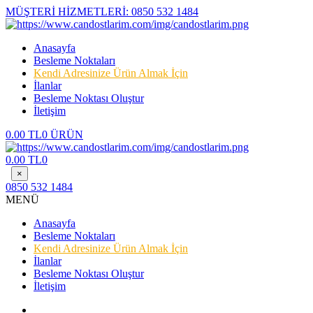
MÜŞTERİ HİZMETLERİ:
0850 532 1484
Anasayfa
Besleme Noktaları
Kendi Adresinize Ürün Almak İçin
İlanlar
Besleme Noktası Oluştur
İletişim
0.00 TL
0 ÜRÜN
0.00 TL
0
×
0850 532 1484
MENÜ
Anasayfa
Besleme Noktaları
Kendi Adresinize Ürün Almak İçin
İlanlar
Besleme Noktası Oluştur
İletişim